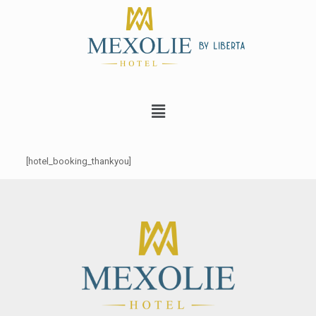
[hotel_booking_thankyou]